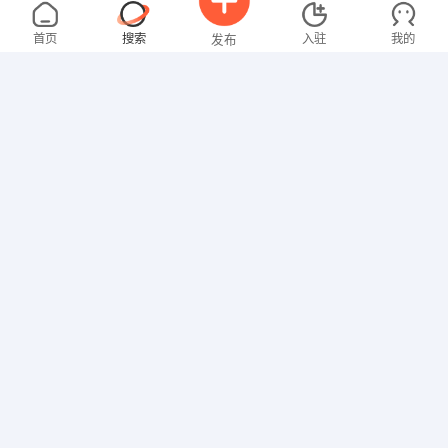
欧女士
面议
08-06
不限区域
全职
大专
首页
搜索
入驻
我的
发布
其他职位
男先生
4000-5000元
08-02
不限区域
全职
高中
招聘信息
求职简历
营业员
卢先生
4000-5000元
08-02
不限区域
全职
其他职位
范女士
5000-8000元
08-02
不限区域
全职
大专