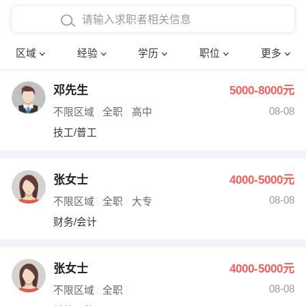
在校学生工作经验
本科
行政后勤
建筑装潢
确定
区域
经验
学历
职位
更多
三年以上工作经验
硕士
销售岗位
教师
邓先生
5000-8000元
四年以上工作经验
博士
文员
护士
08-08
不限区域
全职
高中
五年以上工作经验
财务会计
传单派发
技工/普工
十年以上工作经验
超市零售
促销导购
张女士
4000-5000元
网络IT
保健按摩
08-08
不限区域
全职
大专
财务/会计
快递员
前台接待
收银员
技术员/工程师
张女士
4000-5000元
08-08
水电/机修
部门经理
不限区域
全职